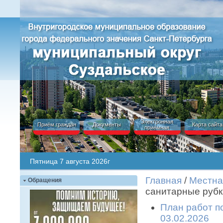
Электронная
Приём граждан
Документы
Карта сайта
приёмная
Пятница 7 августа 2026г
Главная
/
Местна
Обращения
санитарные рубк
План работ п
03.02.2026