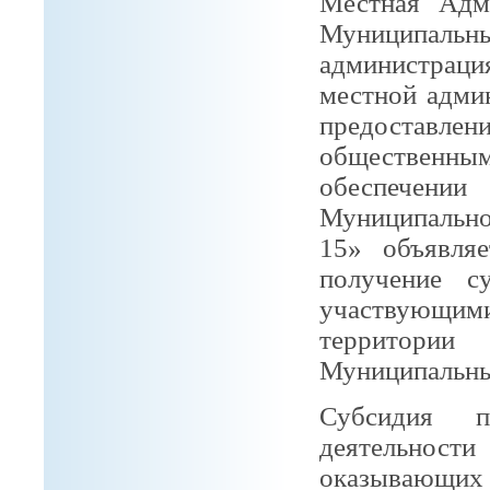
Местная Адм
Муниципаль
администрац
местной адми
предоставле
обществен
обеспечен
Муниципальн
15» объявля
получение с
участвующи
территори
Муниципальный
Субсидия п
деятельност
оказывающих