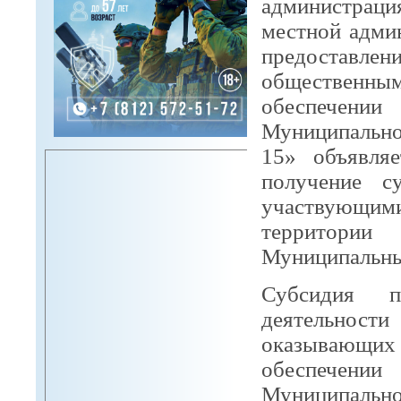
администрац
местной адми
предоставле
обществен
обеспечен
Муниципальн
15» объявля
получение с
участвующи
территори
Муниципальный
Субсидия п
деятельност
оказывающих
обеспечен
Муниципальн