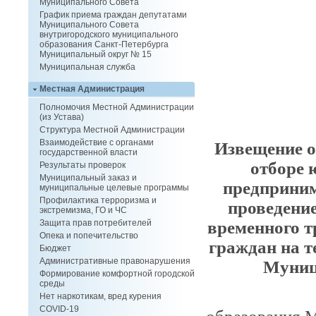
Муниципального Совета
График приема граждан депутатами
Муниципального Совета
внутригородского муниципального
образования Санкт-Петербурга
Муниципальный округ № 15
Муниципальная служба
Местная Администрация
Полномочия Местной Администрации
(из Устава)
Структура Местной Администрации
Взаимодействие с органами
Извещение о
государственной власти
отборе
Результаты проверок
Муниципальный заказ и
предприним
муниципальные целевые программы
Профилактика терроризма и
проведени
экстремизма, ГО и ЧС
временного т
Защита прав потребителей
Опека и попечительство
граждан на 
Бюджет
Административные правонарушения
Муниц
Формирование комфортной городской
среды
Местная 
Нет наркотикам, вред курения
COVID-19