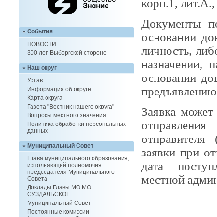
корп.1, лит.А.
Документы п
События
основании до
НОВОСТИ
личность, либ
300 лет Выборгской стороне
назначении, 
Наш округ
основании до
Устав
предъявлению 
Информация об округе
Карта округа
Газета "Вестник нашего округа"
Заявка может
Вопросы местного значения
отправления 
Политика обработки персональных
данных
отправителя 
Муниципальный Совет
заявки при о
Глава муниципального образования,
дата поступ
исполняющий полномочия
председателя Муниципального
местной адми
Совета
Доклады Главы МО МО
СУЗДАЛЬСКОЕ
Муниципальный Совет
Постоянные комиссии