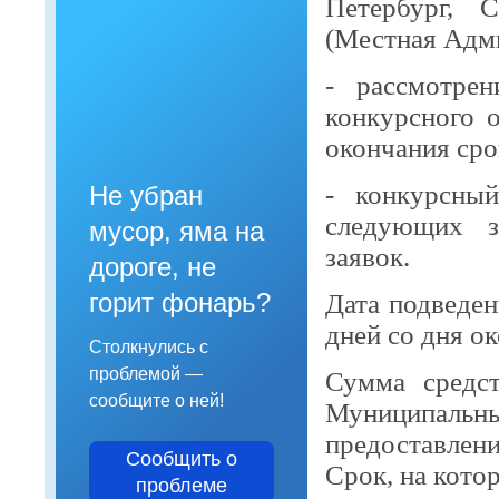
Петербург, С
(Местная Адм
- рассмотрен
конкурсного 
окончания сро
- конкурсны
Не убран
следующих з
мусор, яма на
заявок.
дороге, не
горит фонарь?
Дата подведен
дней со дня о
Столкнулись с
проблемой —
Сумма средс
сообщите о ней!
Муниципал
предоставлени
Сообщить о
Срок, на кото
проблеме