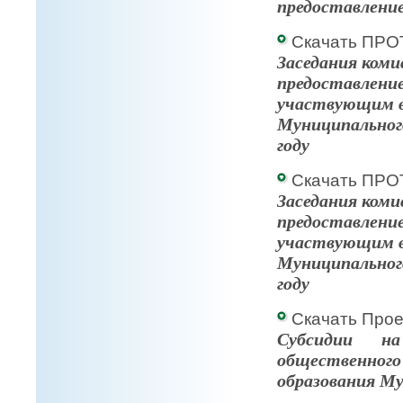
предоставление
Скачать ПРО
Заседания коми
предоставлени
участвующим в
Муниципального
году
Скачать ПРО
Заседания коми
предоставлени
участвующим в
Муниципального
году
Скачать Прое
Cубсидии н
общественно
образования Му