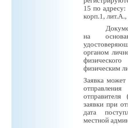
регистрирую
15 по адресу:
корп.1, лит.А.
Документы п
на основа
удостоверяю
органом лично
физического
физическим ли
Заявка может
отправления 
отправителя 
заявки при о
дата поступ
местной адми