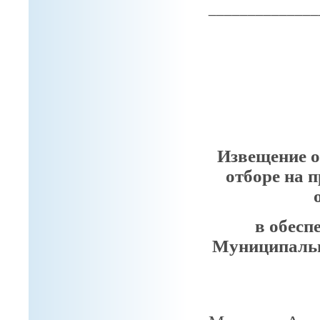
______________
Извещение о
отборе на 
в обесп
Муниципальн