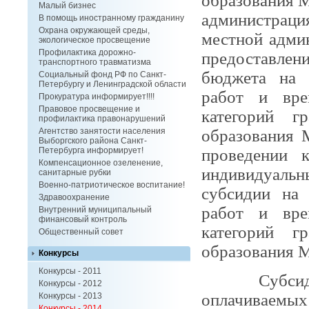
образования М
Малый бизнес
администрац
В помощь иностранному гражданину
Охрана окружающей среды,
местной адми
экологическое просвещение
Профилактика дорожно-
предоставлени
транспортного травматизма
бюджета на 
Социальный фонд РФ по Санкт-
Петербургу и Ленинградской области
работ и вре
Прокуратура информирует!!!!
Правовое просвещение и
категорий г
профилактика правонарушений
образования 
Агентство занятости населения
Выборгского района Санкт-
проведении 
Петербурга информирует!
Компенсационное озеленение,
индивидуал
санитарные рубки
Военно-патриотическое воспитание!
субсидии на
Здравоохранение
работ и вре
Внутренний муниципальный
финансовый контроль
категорий г
Общественный совет
образования М
Конкурсы
Конкурсы - 2011
Субсидия п
Конкурсы - 2012
оплачиваем
Конкурсы - 2013
Конкурсы - 2014