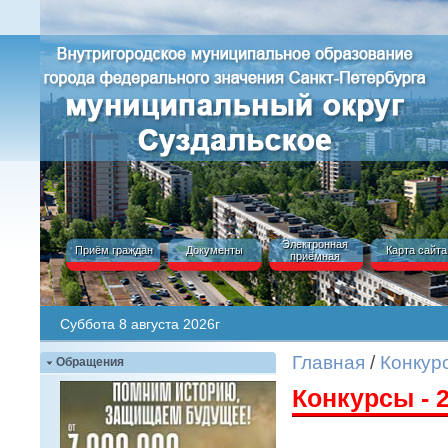
Электронная
Приём граждан
Документы
Карта сайта
приёмная
Суббота 8 августа 2026г
Главная
/
Конкур
Обращения
Конкурсы - 