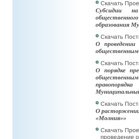
Скачать Прое
Cубсидии н
общественно
образования Му
Скачать Пост
О
проведении
общественным о
Скачать Пост
О порядке пре
общественны
правопорядка
Муниципальный
Скачать Пост
О
расторжении
«Молния»»
Скачать Прое
проведение о