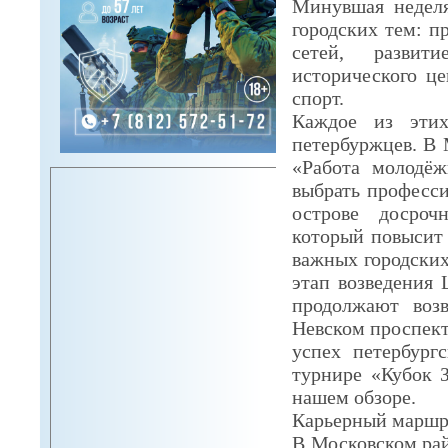
Минувшая неделя
городских тем: 
сетей, развит
исторического ц
спорт.
Каждое из этих
петербуржцев. В 
«Работа молодёж
выбрать професс
острове досроч
который повысит
важных городских
этап возведения 
продолжают воз
Невском проспект
успех петербург
турнире «Кубок 
нашем обзоре.
Карьерный маршр
В Московском рай