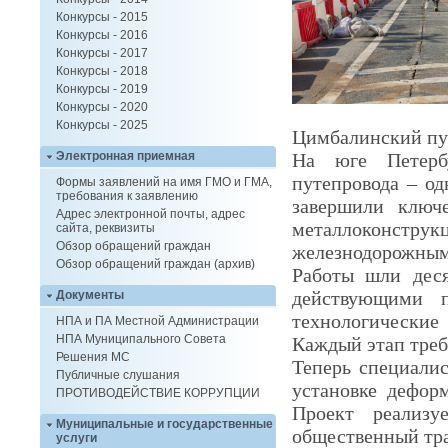
Конкурсы - 2015
Конкурсы - 2016
Конкурсы - 2017
Конкурсы - 2018
Конкурсы - 2019
Конкурсы - 2020
Конкурсы - 2025
Цимбалинский пут
На юге Петербу
Электронная приемная
путепровода – од
Формы заявлений на имя ГМО и ГМА,
требования к заявлению
завершили ключ
Адрес электронной почты, адрес
металлоконст
сайта, реквизиты
Обзор обращений граждан
железнодорожным
Обзор обращений граждан (архив)
Работы шли деся
действующими 
Документы
технологические
НПА и ПА Местной Администрации
НПА Муниципального Совета
Каждый этап треб
Решения МС
Теперь специалис
Публичные слушания
установке дефор
ПРОТИВОДЕЙСТВИЕ КОРРУПЦИИ
Проект реализу
Муниципальные и государственные
общественный тр
услуги