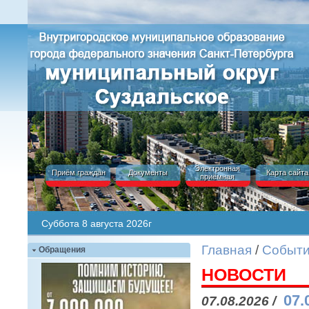
Электронная
Приём граждан
Документы
Карта сайта
приёмная
Суббота 8 августа 2026г
Главная
/
Событ
Обращения
НОВОСТИ
07.
07.08.2026 /