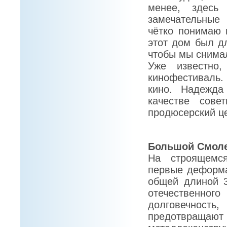
менее, здесь
замечательные 
чётко понимаю 
этот дом был д
чтобы мы снима
Уже известно
кинофестиваль.
кино. Надежда
качестве сове
продюсерский ц
Большой Смоле
На строящемс
первые деформа
общей длиной 3
отечественного
долговечность
предотвращаю