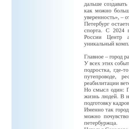
дальше создавать
как можно больш
уверенность», – о
Петербург остает
спорта. С 2024 
России Центр а
уникальный компл
Главное – город р
У всех этих собы
подростка, где-т
путепроводе, р
реабилитации вет
Но смысл один: П
жизнь людей. В н
подготовку кадров
Именно так город
можно почувство
петербуржца.