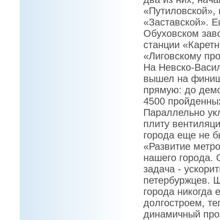
«Путиловской»,
«Заставской». 
Обуховском заво
станции «Каретн
«Лиговскому про
На Невско-Васи
вышел на фини
прямую: до демо
4500 пройденны
Параллельно ук
плиту вентиляци
города еще не б
«Развитие метро
нашего города. 
задача - ускори
петербуржцев. Ш
города никогда 
долгостроем, те
динамичный про