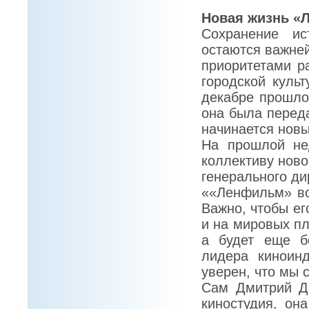
Новая жизнь «
Сохранение ис
остаются важн
приоритетами р
городской куль
декабре прошло
она была переда
начинается новы
На прошлой не
коллективу ново
генерального ди
««Ленфильм» вс
Важно, чтобы ег
и на мировых пл
а будет еще б
лидера киноин
уверен, что мы 
Сам Дмитрий Д
киностудия, он