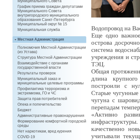
Муниципального Совета
График приема граждан депутатами
Муниципального Совета
внутригородского муниципального
образования Санкт-Петербурга
Муниципальный округ № 15
Водопровод на Ва
Муниципальная служба
Еще одно важное
Местная Администрация
острова досрочно
Полномочия Местной Администрации
система водоснаб
(из Устава)
учреждения и стр
Структура Местной Администрации
ТЭЦ.
Взаимодействие с органами
государственной власти
Общая протяженно
Результаты проверок
длина крупного
Муниципальный заказ и
муниципальные целевые программы
построили с нул
Профилактика терроризма и
Старые чугунные 
экстремизма, ГО и ЧС
чугуна с шарови
Защита прав потребителей
Опека и попечительство
перепадам темпер
Бюджет
«Активно разв
Административные правонарушения
инфраструктуры. 
Формирование комфортной городской
среды
качественно нов
Нет наркотикам, вред курения
учитывали текущ
COVID-19