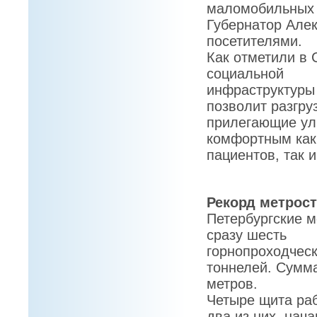
маломобильных 
Губернатор Алек
посетителями.
Как отметили в 
социальной
инфраструктуры 
позволит разгру
прилегающие ул
комфортным как
пациентов, так 
Рекорд метрос
Петербургские м
сразу шесть
горнопроходчес
тоннелей. Сумма
метров.
Четыре щита ра
два из них, нача