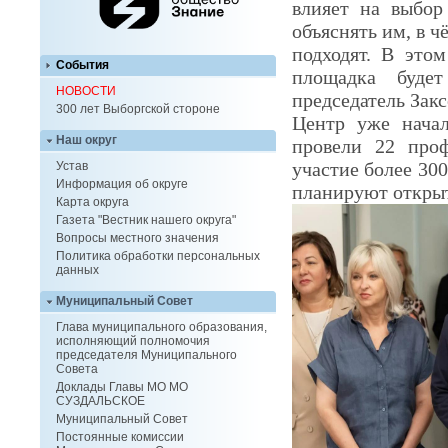
влияет на выбор
объяснять им, в 
подходят. В это
События
площадка буде
НОВОСТИ
председатель Зак
300 лет Выборгской стороне
Центр уже начал
Наш округ
провели 22 про
участие более 30
Устав
Информация об округе
планируют открыт
Карта округа
Газета "Вестник нашего округа"
Вопросы местного значения
Политика обработки персональных
данных
Муниципальный Совет
Глава муниципального образования,
исполняющий полномочия
председателя Муниципального
Совета
Доклады Главы МО МО
СУЗДАЛЬСКОЕ
Муниципальный Совет
Постоянные комиссии