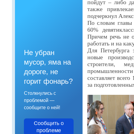
пойдут – либо д
также привлека
подчеркнул Алекс
По словам главы 
60% девятикласс
Причем речь не о
работать и на ка
Для Петербурга 
Не убран
новые производ
мусор, яма на
строители, ме
промышленности 
дороге, не
составляет всего 
горит фонарь?
за подготовленны
Столкнулись с
проблемой —
сообщите о ней!
Сообщить о
проблеме