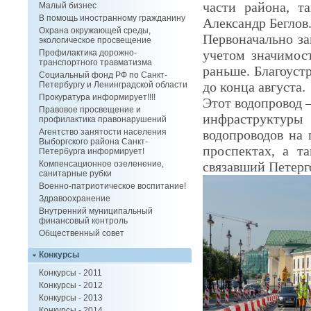
части района, т
Малый бизнес
В помощь иностранному гражданину
Александр Беглов
Охрана окружающей среды,
Первоначально за
экологическое просвещение
учетом значимост
Профилактика дорожно-
транспортного травматизма
раньше. Благоуст
Социальный фонд РФ по Санкт-
до конца августа.
Петербургу и Ленинградской области
Прокуратура информирует!!!!
Этот водопровод 
Правовое просвещение и
инфраструктуры 
профилактика правонарушений
водопроводов на
Агентство занятости населения
Выборгского района Санкт-
проспектах, а т
Петербурга информирует!
связавший Петерг
Компенсационное озеленение,
санитарные рубки
Военно-патриотическое воспитание!
Здравоохранение
Внутренний муниципальный
финансовый контроль
Общественный совет
Конкурсы
Конкурсы - 2011
Конкурсы - 2012
Конкурсы - 2013
Конкурсы - 2014