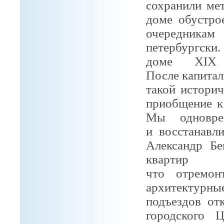
сохранили ме
доме обустр
очередникам
петербургски
доме XIX 
После
капита
такой историч
приобщение 
Мы одновре
и
восстанавл
Александр Бе
квартир 
что
отремо
архитектурные
подъездов от
городского 