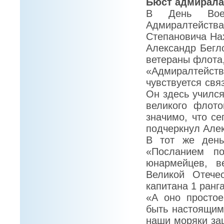
Бюст адмирала
В День Воен
Адмиралтейств
Степановича На
Александр Бегл
ветераны флота,
«Адмиралтейст
чувствуется св
Он здесь учился
великого флото
значимо, что се
подчеркнул Алек
В тот же день
«Посланием п
юнармейцев, в
Великой Отече
капитана 1 ранг
«А оно простое
быть настоящим
наши моряки за