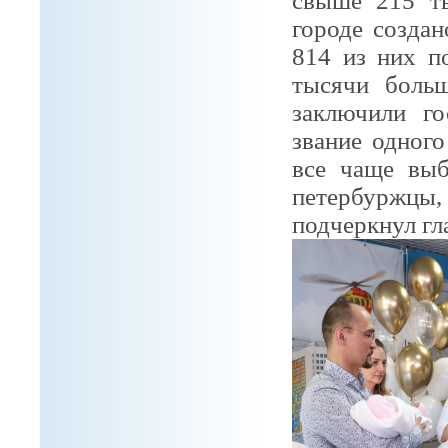
свыше
215 т
городе созда
814 из них п
тысячи боль
заключили го
звание
одного
все чаще вы
петербуржц
подчеркнул гл