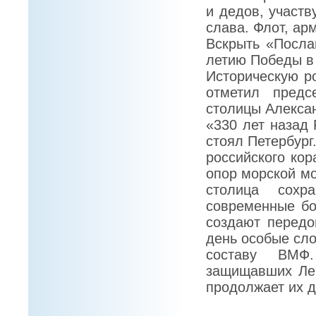
и дедов, участв
слава. Флот, ар
Вскрыть «Посла
летию Победы в
Историческую р
отметил предс
столицы Алекса
«330 лет назад 
стоял Петербург
российского кор
опор морской мо
столица сохр
современные бо
создают передо
день особые сло
составу ВМФ
защищавших Лен
продолжает их д