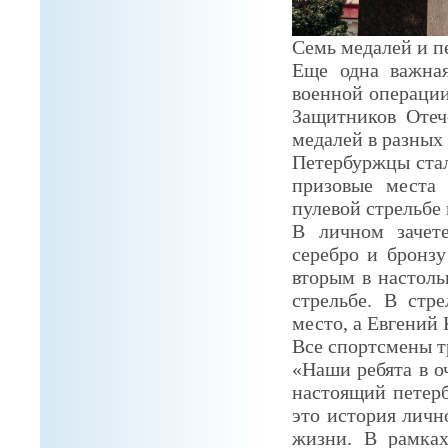
Семь медалей и п
Еще одна важная
военной операции
Защитников Отеч
медалей в разных
Петербуржцы стал
призовые места 
пулевой стрельбе 
В личном зачет
серебро и бронз
вторым в настоль
стрельбе. В стр
место, а Евгений 
Все спортсмены т
«Наши ребята в оч
настоящий петерб
это история личн
жизни. В рамках