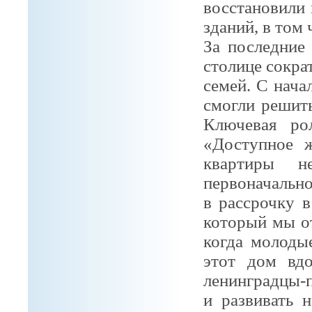
восстановили
зданий, в том
За последние
столице сократ
семей. С нача
смогли
решит
Ключевая ро
«Доступное ж
квартиры 
первоначально
в
рассрочку в
который мы о
когда
молодые
этот дом вд
ленинградцы-п
и развивать
н