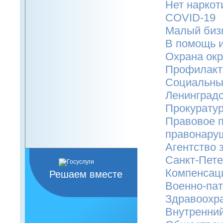
Нет наркот
COVID-19
Малый биз
В помощь 
Охрана ок
Профилакт
Социальны
Ленинградс
Прокуратур
Правовое 
правонару
Агентство 
Санкт-Пете
Компенсаци
Решаем вместе
Военно-пат
Здравоохр
Внутренни