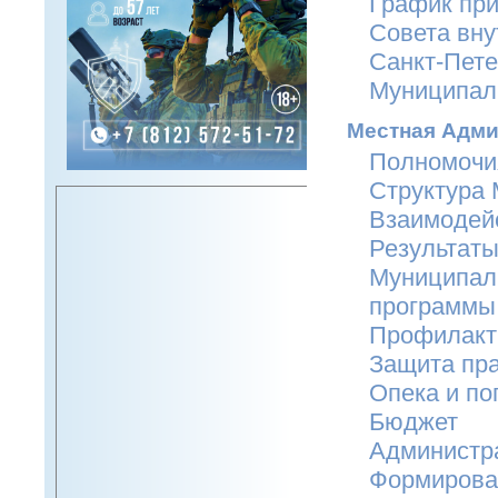
График пр
Совета вну
Санкт-Пете
Муниципал
Местная Адми
Полномочия
Структура
Взаимодейс
Результаты
Муниципал
программы
Профилакти
Защита пра
Опека и по
Бюджет
Администр
Формирова