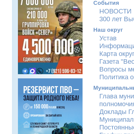
События
НОВОСТИ
300 лет Вы
Наш округ
Устав
Информаци
Карта окру
Газета "Ве
Вопросы ме
Политика 
Муниципальн
Глава мун
полномочи
Доклады 
Муниципал
Постоянны