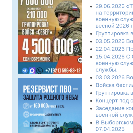
29.06.2026 «
на территори
военную служ
весной 2026 
Группировка 
03.05.2026 В
22.04.2026 П
15.04.2026 С 
военную служ
службы.
03.03.2026 В
Войска беспи
Группировка 
Концерт под 
Заседание ко
военной служ
В Выборгском
07.04.2025