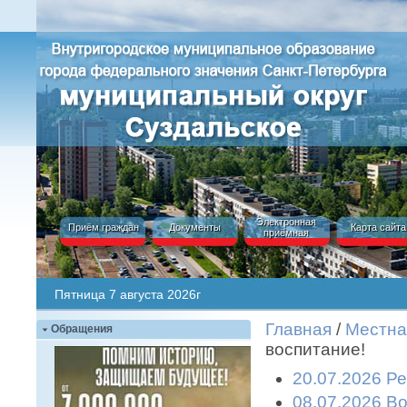
Электронная
Приём граждан
Документы
Карта сайта
приёмная
Пятница 7 августа 2026г
Главная
/
Местна
Обращения
воспитание!
20.07.2026 Р
08.07.2026 В