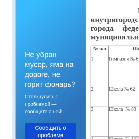
На терри
внутригоро
города феде
муниципальн
№ п/п
Шк
Не убран
1
Гимназия № 6
мусор, яма на
дороге, не
горит фонарь?
2
Школа № 62
Столкнулись с
проблемой —
3
Школа № 83
сообщите о ней!
Сообщить о
проблеме