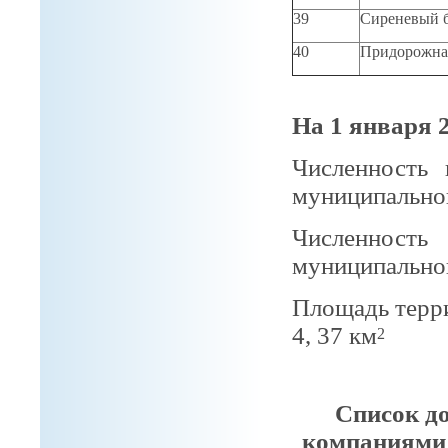
39
Сиреневый бу
40
Придорожная
На 1 января 2
Численность 
муниципальног
Численност
муниципальног
Площадь терр
4, 37 км
2
Список д
компаниями 