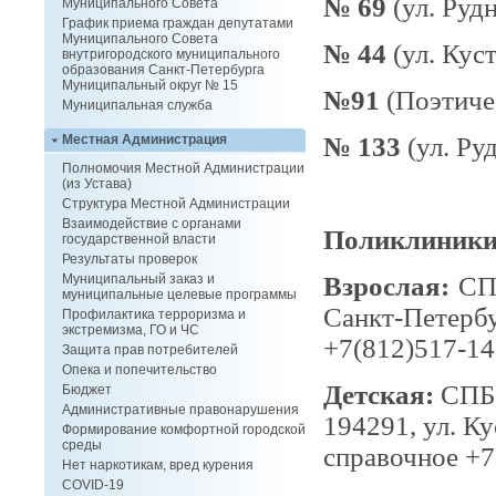
№ 69
(ул. Рудн
Муниципального Совета
График приема граждан депутатами
Муниципального Совета
№ 44
(ул. Куст
внутригородского муниципального
образования Санкт-Петербурга
Муниципальный округ № 15
№91
(Поэтичес
Муниципальная служба
№ 133
(ул. Руд
Местная Администрация
Полномочия Местной Администрации
(из Устава)
Структура Местной Администрации
Взаимодействие с органами
Поликлиники
государственной власти
Результаты проверок
Взрослая:
СПб
Муниципальный заказ и
муниципальные целевые программы
Санкт-Петербу
Профилактика терроризма и
экстремизма, ГО и ЧС
+7(812)517-14
Защита прав потребителей
Опека и попечительство
Детская:
СПБ 
Бюджет
Административные правонарушения
194291, ул. Ку
Формирование комфортной городской
среды
справочное +7
Нет наркотикам, вред курения
COVID-19