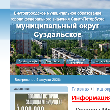
Электронная
Приём граждан
Документы
Карта сайта
приёмная
Воскресенье 9 августа 2026г
Главная
/
Наш ок
Обращения
Информация
Границы Мес