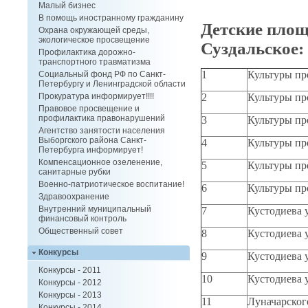
Малый бизнес
В помощь иностранному гражданину
Детские пло
Охрана окружающей среды,
экологическое просвещение
Суздальское:
Профилактика дорожно-
транспортного травматизма
1
Культуры про
Социальный фонд РФ по Санкт-
Петербургу и Ленинградской области
2
Культуры про
Прокуратура информирует!!!!
Правовое просвещение и
профилактика правонарушений
3
Культуры про
Агентство занятости населения
Выборгского района Санкт-
4
Культуры про
Петербурга информирует!
Компенсационное озеленение,
5
Культуры про
санитарные рубки
Военно-патриотическое воспитание!
6
Культуры про
Здравоохранение
Внутренний муниципальный
7
Кустодиева у
финансовый контроль
Общественный совет
8
Кустодиева у
Конкурсы
9
Кустодиева у
Конкурсы - 2011
10
Кустодиева у
Конкурсы - 2012
Конкурсы - 2013
11
Луначарского
Конкурсы - 2014