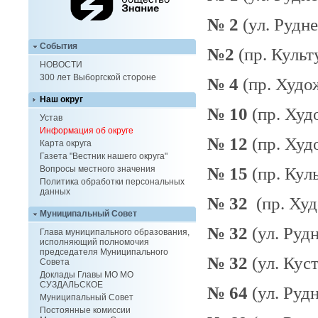
№ 2
(ул. Рудне
События
№2
(пр. Культу
НОВОСТИ
300 лет Выборгской стороне
№ 4
(пр. Худож
Наш округ
№ 10
(пр. Худо
Устав
Информация об округе
№ 12
(пр. Худ
Карта округа
Газета "Вестник нашего округа"
№ 15
(пр. Куль
Вопросы местного значения
Политика обработки персональных
данных
№ 32
(пр. Худ
Муниципальный Совет
№ 32
(ул. Рудн
Глава муниципального образования,
исполняющий полномочия
председателя Муниципального
№ 32
(ул. Куст
Совета
Доклады Главы МО МО
СУЗДАЛЬСКОЕ
№ 64
(ул. Рудн
Муниципальный Совет
Постоянные комиссии