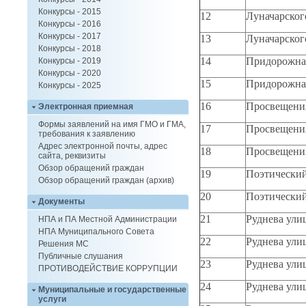
Конкурсы - 2015
12
Луначарского
Конкурсы - 2016
Конкурсы - 2017
13
Луначарского
Конкурсы - 2018
14
Придорожная 
Конкурсы - 2019
Конкурсы - 2020
15
Придорожная 
Конкурсы - 2025
16
Просвещения
Электронная приемная
Формы заявлений на имя ГМО и ГМА,
17
Просвещения
требования к заявлению
Адрес электронной почты, адрес
18
Просвещения 
сайта, реквизиты
Обзор обращений граждан
19
Поэтический 
Обзор обращений граждан (архив)
20
Поэтический 
Документы
21
Руднева улиц
НПА и ПА Местной Администрации
НПА Муниципального Совета
22
Руднева улиц
Решения МС
Публичные слушания
23
Руднева улиц
ПРОТИВОДЕЙСТВИЕ КОРРУПЦИИ
24
Руднева улиц
Муниципальные и государственные
услуги