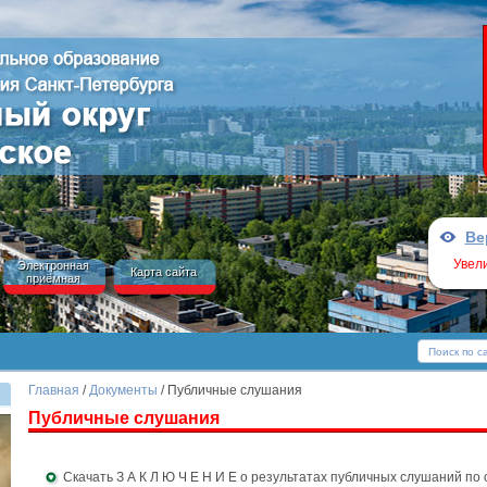
Ве
Увел
Электронная
Карта сайта
приёмная
Главная
/
Документы
/ Публичные слушания
Публичные слушания
Скачать З А К Л Ю Ч Е Н И Е о результатах публичных слушаний п