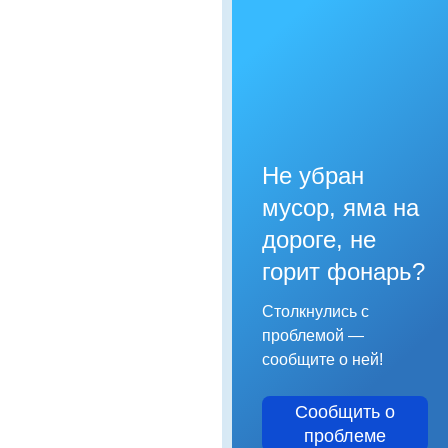
Не убран
мусор, яма на
дороге, не
горит фонарь?
Столкнулись с
проблемой —
сообщите о ней!
Сообщить о
проблеме