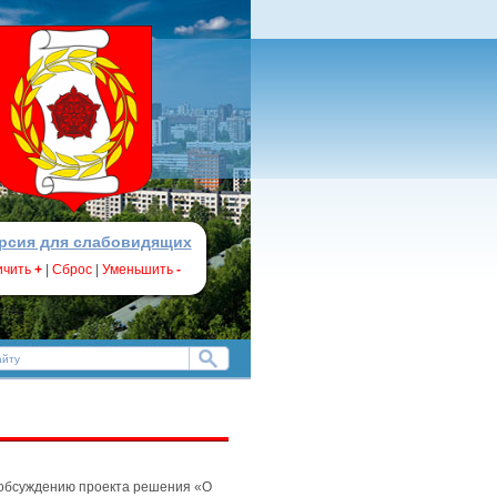
рсия для слабовидящих
ичить
+
|
Сброс
|
Уменьшить
-
о обсуждению проекта решения «О