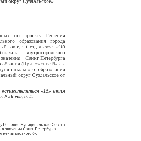
ый округ Суздальское»
6
чных по проекту Решения
льного образования города
ный округ Суздальское «Об
юджета внутригородского
значения Санкт-Петербурга
 собрания (Приложение № 2 к
униципального образования
альный округ Суздальское от
 осуществляться «15» июня
 Руднева, д. 4.
ту Решения Муниципального Совета
го значения Санкт-Петербурга
олнении местного бю