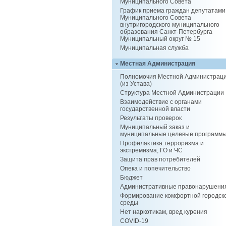
Муниципального Совета
График приема граждан депутатами
Муниципального Совета
внутригородского муниципального
образования Санкт-Петербурга
Муниципальный округ № 15
Муниципальная служба
Местная Администрация
Полномочия Местной Администрац
(из Устава)
Структура Местной Администрации
Взаимодействие с органами
государственной власти
Результаты проверок
Муниципальный заказ и
муниципальные целевые программ
Профилактика терроризма и
экстремизма, ГО и ЧС
Защита прав потребителей
Опека и попечительство
Бюджет
Административные правонарушени
Формирование комфортной городск
среды
Нет наркотикам, вред курения
COVID-19