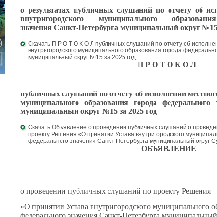
о результатах публичных слушаний по отчету об ис
внутригородского муниципального образован
значения
Санкт-Петербурга муниципальный округ №15 
Скачать П Р О Т О К О Л публичных слушаний по отчету об исполн
внутригородского муниципального образования города федерально
муниципальный округ №15 за 2025 год
П Р О Т О К О Л
публичных слушаний по отчету об исполнении местно
муниципального образования города федерального
муниципальный округ №15 за 2025 год
Скачать Объявление о проведении публичных слушаний о проведе
проекту Решения «О принятии Устава внутригородского муниципал
федерального значения Санкт-Петербурга муниципальный округ С
ОБЪЯВЛЕНИЕ
о проведении публичных слушаний по проекту Решения
«О принятии Устава внутригородского муниципального о
федерального значения Санкт-Петербурга муниципальный