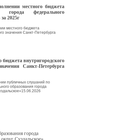
полнении местного бюджета
ия города федерального
за 2025г
ении местного бюджета
го значения Санкт-Петербурга
го бюджета
внутригородского
 значения
Санкт-Петербурга
нии публичных слушаний по
ьного образования города
уздальское»15.06.2026
бразования города
 округ Суздальское»