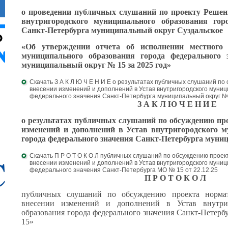
о проведении публичных слушаний по
проекту
Решен
внутригородского муниципального образования
гор
Санкт-Петербурга муниципальный округ Суздальское
«Об утверждении отчета об исполнении местного 
муниципального образования города федерального 
муниципальный округ № 15 за 2025 год»
Скачать З А К Л Ю Ч Е Н И Е о результатах публичных слушаний п
внесении изменений и дополнений в Устав внутригородского муни
федерального значения Санкт-Петербурга муниципальный округ № 
З А К Л Ю Ч Е Н И Е
о результатах публичных слушаний по обсуждению пр
изменений и дополнений в Устав внутригородского м
города федерального значения
Санкт-Петербурга муни
Скачать П Р О Т О К О Л публичных слушаний по обсуждению проек
внесении изменений и дополнений в Устав внутригородского муни
федерального значения Санкт-Петербурга МО № 15 от 22.12.25
П Р О Т О К О Л
публичных слушаний по обсуждению проекта нормат
внесении изменений и дополнений в Устав внутриг
образования города федерального значения Санкт-Петер
15»