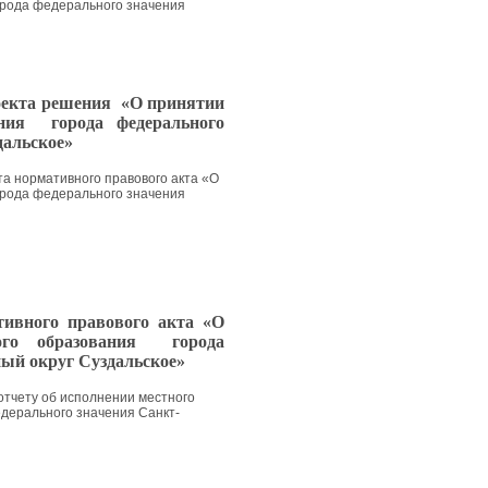
орода федерального значения
оекта решения «О принятии
ания
города федерального
дальское»
та нормативного правового акта «О
орода федерального значения
ивного правового акта «О
ного образования города
ый округ Суздальское»
 отчету об исполнении местного
дерального значения Санкт-