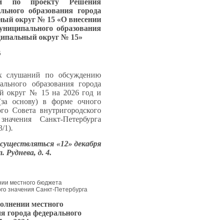
ний
по
проекту Решения
льного образования города
ный округ № 15
«О внесении
униципального образования
ципальный округ № 15»
5
х слушаний по обсуждению
ального образования города
й округ № 15 на 2026 год и
за основу) в форме очного
о Совета внутригородского
значения Санкт-Петербурга
/1).
осуществляться «12» декабря
 Руднева, д. 4.
ении местного бюджета
го значения Санкт-Петербурга
полнении местного
я города федерального