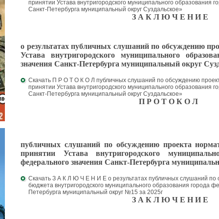
принятии Устава внутригородского муниципального образования г
Санкт-Петербурга муниципальный округ Суздальское»
З А К Л Ю Ч Е Н И Е
о результатах публичных слушаний по обсуждению пр
Устава внутригородского м
униципального образов
значения Санкт-Петербурга
муниципальный округ Суз
Скачать П Р О Т О К О Л публичных слушаний по обсуждению проек
принятии Устава внутригородского муниципального образования г
Санкт-Петербурга муниципальный округ Суздальское»
П Р О Т О К О Л
публичных слушаний по обсуждению проекта нормат
принятии Устава внутригородского муниципаль
федерального значения Санкт-Петербурга муниципальн
Скачать З А К Л Ю Ч Е Н И Е о результатах публичных слушаний по
бюджета внутригородского муниципального образования города фе
Петербурга муниципальный округ №15 за 2025г
З А К Л Ю Ч Е Н И Е