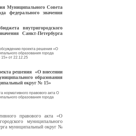
ия Муниципального Совета
ода федерального значения
бюджета внутригородского
значения Санкт-Петербурга
о обсуждению проекта решения «О
ципального образования города
15» от 22.12.25
оекта решения «О внесении
униципального образования
ципальный округ № 15»
та нормативного правового акта О
ципального образования города
ивного правового акта «О
ородского муниципального
бурга муниципальный округ №