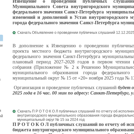
Извещение о проведении публичных слуша
Муниципального Совета внутригородского муниципа
федерального значения Санкт-Петербурга
муниципаль
изменений и дополнений в Устав внутригородского м
города федерального значения
Санкт-Петербурга муни
Скачать Объявление о проведении публичных слушаний 12.12.202
В дополнение к Извещению о проведении публичны
ии
проекта местного бюджета внутригородского муницип
федерального значения Санкт-Петербурга муниципальны
плановый период 2027-2028 годов в первом чтении (
собрания (Приложение № 2 к Решению Муниципальног
муниципального образования города федерального 
муниципальный округ № 15 от «20» ноября 2025 года № 13
ы
Организация и проведение публичных слушаний
будет 
2025 года в 16 час. 00 мин по адресу: Санкт-Петербург, ул.
я
Скачать П Р О Т О К О Л публичных слушаний по отчету об исполн
внутригородского муниципального образования города федерально
ой
муниципальный округ № 15 за 2024 год
П Р О Т О К О Л
публичных слушаний по отчету об ис
бюджета
внутригородского муниципального образовани