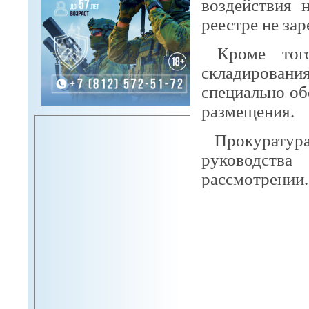
воздействия 
реестре не за
Кроме тог
складировани
специально об
размещения.
Прокуратур
руководства
рассмотрении.