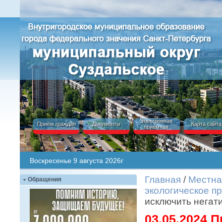
Электронная
Приём граждан
Документы
Карта сайта
приёмная
Воскресенье 9 августа 2026г
Главная
/
Местна
Обращения
экологическое п
исключить негат
03.05.2024 