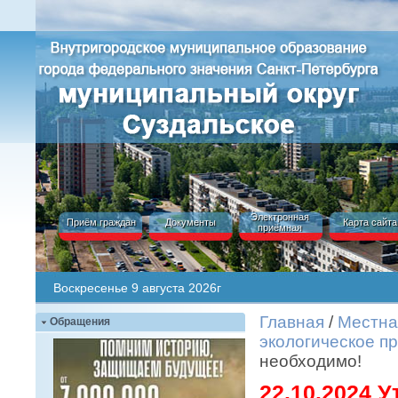
Электронная
Приём граждан
Документы
Карта сайта
приёмная
Воскресенье 9 августа 2026г
Главная
/
Местна
Обращения
экологическое п
необходимо!
22.10.2024 