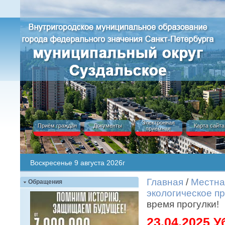
Электронная
Приём граждан
Документы
Карта сайта
приёмная
Воскресенье 9 августа 2026г
Главная
/
Местна
Обращения
экологическое п
время прогулки!
23.04.2025 