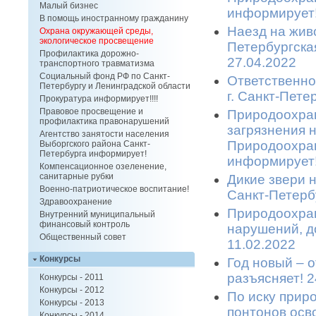
Малый бизнес
информирует!
В помощь иностранному гражданину
Наезд на живо
Охрана окружающей среды,
экологическое просвещение
Петербургска
Профилактика дорожно-
27.04.2022
транспортного травматизма
Социальный фонд РФ по Санкт-
Ответственно
Петербургу и Ленинградской области
г. Санкт-Пете
Прокуратура информирует!!!!
Правовое просвещение и
Природоохран
профилактика правонарушений
загрязнения 
Агентство занятости населения
Природоохран
Выборгского района Санкт-
Петербурга информирует!
информирует!
Компенсационное озеленение,
санитарные рубки
Дикие звери 
Военно-патриотическое воспитание!
Санкт-Петерб
Здравоохранение
Природоохран
Внутренний муниципальный
финансовый контроль
нарушений, д
Общественный совет
11.02.2022
Конкурсы
Год новый – 
разъясняет! 2
Конкурсы - 2011
Конкурсы - 2012
По иску прир
Конкурсы - 2013
понтонов осв
Конкурсы - 2014