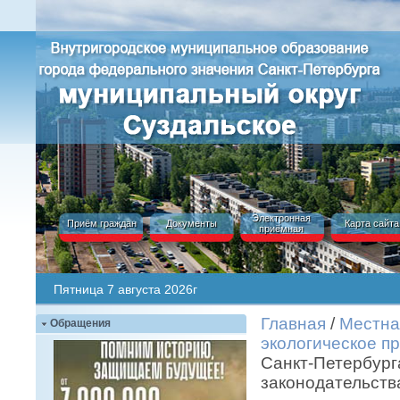
Электронная
Приём граждан
Документы
Карта сайта
приёмная
Пятница 7 августа 2026г
Главная
/
Местна
Обращения
экологическое п
Санкт-Петербург
законодательства