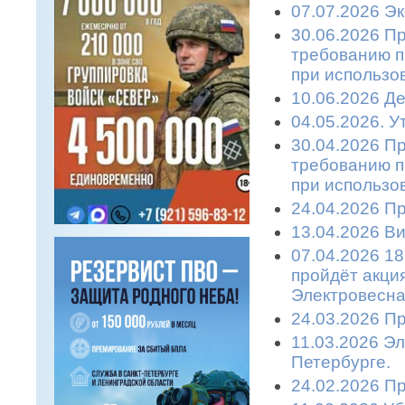
07.07.2026 Эк
30.06.2026 П
требованию п
при использо
10.06.2026 Де
04.05.2026. 
30.04.2026 П
требованию п
при использо
24.04.2026 П
13.04.2026 Ви
07.04.2026 18
пройдёт акци
Электровесна
24.03.2026 П
11.03.2026 Эл
Петербурге.
24.02.2026 П