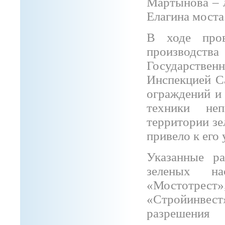
Мартынова – 
Елагина моста
В ходе про
производства
Государств
Инспекцией С
ограждений и
техники не
территории з
привело к ег
Указанные р
зеленых н
«Мостотрес
«Стройинвес
разрешения