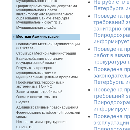
Не руби с пле
Муниципального Совета
График приема граждан депутатами
Петербурга и
Муниципального Совета
внутригородского муниципального
Проведена пр
образования Санкт-Петербурга
требований з
Муниципальный округ № 15
санитарно-эп
Муниципальная служба
Природоохран
Местная Администрация
информирует!
Полномочия Местной Администрации
Проведена пр
(из Устава)
Структура Местной Администрации
работ в аква
Взаимодействие с органами
прокуратура 
государственной власти
Результаты проверок
Проведена пр
Муниципальный заказ и
законодатель
муниципальные целевые программы
Петербурга и
Профилактика терроризма и
экстремизма, ГО и ЧС
Проведена п
Защита прав потребителей
требований з
Опека и попечительство
Природоохран
Бюджет
Административные правонарушения
информирует!
Формирование комфортной городской
Проведена пр
среды
эксплуатации
Нет наркотикам, вред курения
COVID-19
Природоохран