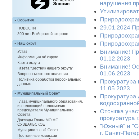
нарушения пр
Утилизироват
Природоохран
События
29.01.2024 П
НОВОСТИ
300 лет Выборгской стороне
Природоохран
Природоохран
Наш округ
Внимание! Пр
Устав
Информация об округе
01.12.2023
Карта округа
Внимание! Ост
Газета "Вестник нашего округа"
01.06.2023
Вопросы местного значения
Политика обработки персональных
Прокуратура 
данных
11.05.2023
Муниципальный Совет
Прокуратура 
Глава муниципального образования,
водоохранной
исполняющий полномочия
Отсыпка учас
председателя Муниципального
Совета
прокуратура 
Доклады Главы МО МО
СУЗДАЛЬСКОЕ
"Южный" и "С
Муниципальный Совет
г. Санкт-Пете
Постоянные комиссии