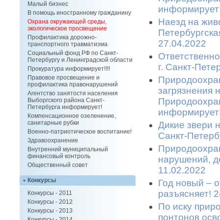
Малый бизнес
информирует!
В помощь иностранному гражданину
Наезд на живо
Охрана окружающей среды,
экологическое просвещение
Петербургска
Профилактика дорожно-
27.04.2022
транспортного травматизма
Социальный фонд РФ по Санкт-
Ответственно
Петербургу и Ленинградской области
г. Санкт-Пете
Прокуратура информирует!!!!
Правовое просвещение и
Природоохран
профилактика правонарушений
загрязнения 
Агентство занятости населения
Природоохран
Выборгского района Санкт-
Петербурга информирует!
информирует!
Компенсационное озеленение,
санитарные рубки
Дикие звери 
Военно-патриотическое воспитание!
Санкт-Петерб
Здравоохранение
Природоохран
Внутренний муниципальный
финансовый контроль
нарушений, д
Общественный совет
11.02.2022
Конкурсы
Год новый – 
разъясняет! 2
Конкурсы - 2011
Конкурсы - 2012
По иску прир
Конкурсы - 2013
понтонов осв
Конкурсы - 2014