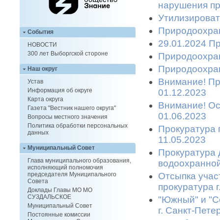
нарушения пр
Утилизироват
Природоохран
События
29.01.2024 П
НОВОСТИ
300 лет Выборгской стороне
Природоохран
Природоохран
Наш округ
Внимание! Пр
Устав
Информация об округе
01.12.2023
Карта округа
Внимание! Ост
Газета "Вестник нашего округа"
01.06.2023
Вопросы местного значения
Политика обработки персональных
Прокуратура 
данных
11.05.2023
Муниципальный Совет
Прокуратура 
Глава муниципального образования,
водоохранной
исполняющий полномочия
Отсыпка учас
председателя Муниципального
Совета
прокуратура 
Доклады Главы МО МО
СУЗДАЛЬСКОЕ
"Южный" и "С
Муниципальный Совет
г. Санкт-Пете
Постоянные комиссии