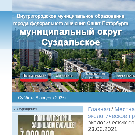
Электронная
Приём граждан
Документы
Карта сайта
приёмная
Суббота 8 августа 2026г
Главная
/
Местна
Обращения
экологическое п
экологических с
23.06.2021