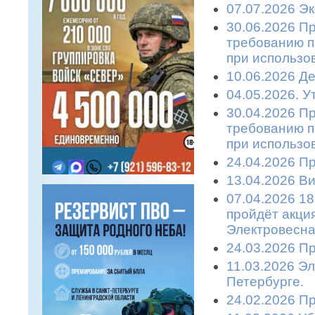
07.07.2026 Эк
30.06.2026 П
требованию п
при использо
10.06.2026 Де
04.05.2026. 
30.04.2026 П
требованию п
при использо
24.04.2026 П
13.04.2026 Ви
07.04.2026 18
пройдёт акци
Электровесна
24.03.2026 П
11.03.2026 Эл
Петербурге.
24.02.2026 П