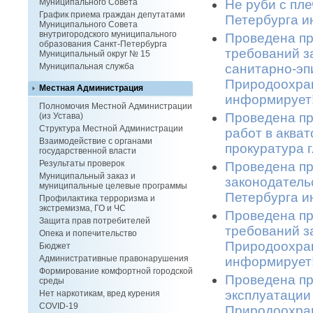
Не руби с пле
Муниципального Совета
График приема граждан депутатами
Петербурга и
Муниципального Совета
внутригородского муниципального
Проведена пр
образования Санкт-Петербурга
требований з
Муниципальный округ № 15
санитарно-эп
Муниципальная служба
Природоохран
Местная Администрация
информирует!
Полномочия Местной Администрации
Проведена пр
(из Устава)
Структура Местной Администрации
работ в аква
Взаимодействие с органами
прокуратура 
государственной власти
Результаты проверок
Проведена пр
Муниципальный заказ и
законодатель
муниципальные целевые программы
Петербурга и
Профилактика терроризма и
экстремизма, ГО и ЧС
Проведена п
Защита прав потребителей
требований з
Опека и попечительство
Природоохран
Бюджет
Административные правонарушения
информирует!
Формирование комфортной городской
Проведена пр
среды
эксплуатации
Нет наркотикам, вред курения
COVID-19
Природоохран