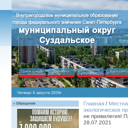
Электронная
Приём граждан
Документы
Карта сайта
приёмная
Четверг 6 августа 2026г
Главная
/
Местна
Обращения
экологическое п
не привилегия! 
28.07.2021