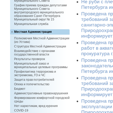
Не руби с пле
Муниципального Совета
График приема граждан депутатами
Петербурга и
Муниципального Совета
внутригородского муниципального
Проведена пр
образования Санкт-Петербурга
требований з
Муниципальный округ № 15
санитарно-эп
Муниципальная служба
Природоохран
Местная Администрация
информирует!
Полномочия Местной Администрации
Проведена пр
(из Устава)
Структура Местной Администрации
работ в аква
Взаимодействие с органами
прокуратура 
государственной власти
Результаты проверок
Проведена пр
Муниципальный заказ и
законодатель
муниципальные целевые программы
Петербурга и
Профилактика терроризма и
экстремизма, ГО и ЧС
Проведена п
Защита прав потребителей
требований з
Опека и попечительство
Природоохран
Бюджет
Административные правонарушения
информирует!
Формирование комфортной городской
Проведена пр
среды
эксплуатации
Нет наркотикам, вред курения
COVID-19
Природоохран