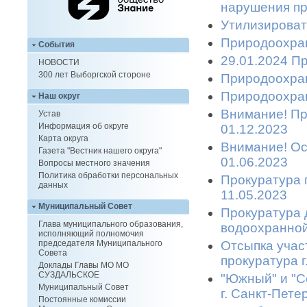
нарушения пр
Утилизироват
Природоохран
События
29.01.2024 П
НОВОСТИ
300 лет Выборгской стороне
Природоохран
Природоохран
Наш округ
Внимание! Пр
Устав
Информация об округе
01.12.2023
Карта округа
Внимание! Ост
Газета "Вестник нашего округа"
01.06.2023
Вопросы местного значения
Политика обработки персональных
Прокуратура 
данных
11.05.2023
Муниципальный Совет
Прокуратура 
Глава муниципального образования,
водоохранной
исполняющий полномочия
Отсыпка учас
председателя Муниципального
Совета
прокуратура 
Доклады Главы МО МО
СУЗДАЛЬСКОЕ
"Южный" и "С
Муниципальный Совет
г. Санкт-Пете
Постоянные комиссии