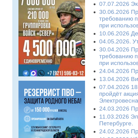
07.07.2026 Эк
30.06.2026 П
требованию п
при использо
10.06.2026 Де
04.05.2026. 
30.04.2026 П
требованию п
при использо
24.04.2026 П
13.04.2026 Ви
07.04.2026 18
пройдёт акци
Электровесна
24.03.2026 П
11.03.2026 Эл
Петербурге.
24.02.2026 П