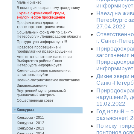
Малый бизнес
информирует!
В помощь иностранному гражданину
Наезд на живо
Охрана окружающей среды,
экологическое просвещение
Петербургска
Профилактика дорожно-
27.04.2022
транспортного травматизма
Социальный фонд РФ по Санкт-
Ответственно
Петербургу и Ленинградской области
г. Санкт-Пете
Прокуратура информирует!!!!
Правовое просвещение и
Природоохран
профилактика правонарушений
загрязнения 
Агентство занятости населения
Природоохран
Выборгского района Санкт-
Петербурга информирует!
информирует!
Компенсационное озеленение,
санитарные рубки
Дикие звери 
Военно-патриотическое воспитание!
Санкт-Петерб
Здравоохранение
Природоохран
Внутренний муниципальный
финансовый контроль
нарушений, д
Общественный совет
11.02.2022
Конкурсы
Год новый – 
разъясняет! 2
Конкурсы - 2011
Конкурсы - 2012
По иску прир
Конкурсы - 2013
понтонов осв
Конкурсы - 2014