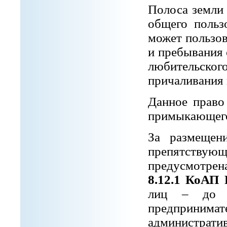
Полоса земли 
общего польз
может пользов
и пребывания 
любительск
причаливания 
Данное право 
примыкающего
За размещен
препятству
предусмотрен
8.12.1 КоАП
лиц – до 5
предприни
администрати