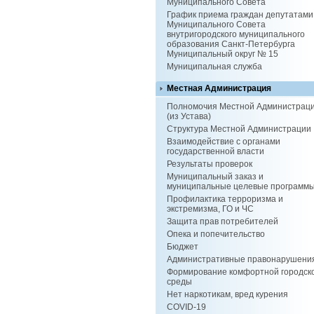
Муниципального Совета
График приема граждан депутатами
Муниципального Совета
внутригородского муниципального
образования Санкт-Петербурга
Муниципальный округ № 15
Муниципальная служба
Местная Администрация
Полномочия Местной Администрац
(из Устава)
Структура Местной Администрации
Взаимодействие с органами
государственной власти
Результаты проверок
Муниципальный заказ и
муниципальные целевые программ
Профилактика терроризма и
экстремизма, ГО и ЧС
Защита прав потребителей
Опека и попечительство
Бюджет
Административные правонарушени
Формирование комфортной городск
среды
Нет наркотикам, вред курения
COVID-19