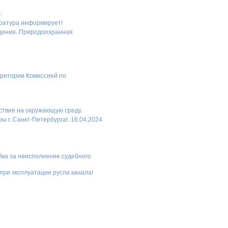
4
уратура информирует!
ащения. Природоохранная
рритории Комиссией по
ствие на окружающую среду.
г. Санкт-Петербурга!. 16.04.2024
ка за неисполнение судебного
ри эксплуатации русла канала!