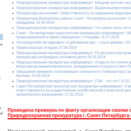
Природоохранная прокуратура информирует: Каждому жителю город
Природоохранная прокуратура информирует: Водопользователям на
Прокуратура разъясняет: Ответственность за нарушение водоохран
Прокуратура Выборгского района Санкт - Петербурга разъясняет: 
гражданам. 02.09.2019
Природоохранная прокуратура информирует: Что нужно знать об о
Санкт - Петербургская транспортная прокуратура информирует: О
правонарушений в сфере обращения с отходами. 11.07.2019
Петербургский эко-марафон «Сдай макулатуру – спаси дерево». 03
ии
Прием опасных отходов. 07.06.2019
Природоохранная прокуратура информирует: По результатам про
прокуратуры возбуждено уголовное дело! 29.03.2019
Природоохранная прокуратура информирует: Открыта постоянно д
вопросам несанкционированного складирования отходов в Санкт-Пе
Обращение временно исполняющего обязанности Губернатора Сан
Беглова. 25.03.2019
ы
Природоохранная прокуратура информирует: ПЭК – что это? 11.03
Санкт-Петербургская транспортная прокуратура информирует: О 
ответственности за осуществление хозяйственной и (или) иной дея
экологического разрешения. 27.02.2019
я
Проведена проверка по факту организации свалки 
ой
Природоохранная прокуратура г. Санкт-Петербурга 