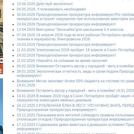
10.06.2026 Действуй экологично!
04.05.2026. Утилизировать необходимо!
30.04.2026 Природоохранная прокуратура информирует!По требо
прокуратуры устранят нарушения при использовании акватории ре
24.04.2026 Природоохранная прокуратура информирует!
13.04.2026 Викторина "Экознайка"для школьников 3-4 классов.
07.04.2026 18 апреля 2026 года во всех районах Петербурга прой
техники в переработку Электровесна 2026.
24.03.2026 Природоохранная прокуратура информирует!
11.03.2026 Электровесна 2026 пройдет 18 апреля в Санкт-Петербур
24.02.2026 Природоохранная прокуратура информирует!
11.02.2026 Убирайте за собаками во время прогулки!
06.02.2026 Внимание! Оставлять мусор у парадной - жить в помойке
28.01.2026 Экологическая отчетность: виды и сроки подачи.Приро
информирует!
Внимание! Метан экономит более 50% бюджета на топливо по срав
19.01.2026
Внимание! Оставлять мусор у парадной - жить в помойке! 16.01.202
14.01.2026 В январе 2026 года в Санкт-Петербурге пройдёт акция «
переработке новогодних хвойных деревьев.
24.12.2025 СРУБЛЕННАЯ ЁЛКА В ЛЕСУ: ЧТО НУЖНО ЗНАТЬ ПЕРЕ
Природоохранная прокуратура информирует!
23.12.2025 Призываем всех жителей соблюдать правила пользован
утилизации отходов.! Природоохранная прокуратура информирует!
17.12.2025 Содержание диких животных в домашних условиях! При
информирует!