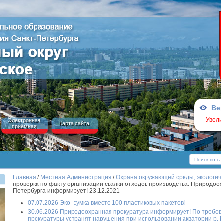
Ве
Увел
Электронная
Карта сайта
приёмная
Главная
/
Местная Администрация
/
Охрана окружающей среды, экологи
проверка по факту организации свалки отходов производства. Природоох
Петербурга информирует! 23.12.2021
07.07.2026 Эко- сумка вместо 100 пластиковых пакетов!
30.06.2026 Природоохранная прокуратура информирует! По треб
прокуратуры устранят нарушения при использовании акватории р.