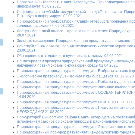
Проверка АО «Теплосеть Санкт-Петербурга» . Природоохранная про
информирует. 03.09.2021
Информация по АО «Металлургический завод «Петросталь». Природ
Петербурга информирует. 02.09.2021
Природоохранной прокуратурой г. Санкт-Петербурга проведена пр
зеленых насаждений. 02.08.2021
Доступ к береговой полосе – право, а не привилегия! Природоохра
28.07.2021
Зеленые насаждения. Природоохранная прокуратура разъясняет. 2
Действуйте ЭкоЛогично! Сборник экологических советов бережного
23.06.2021
Обращение с отходами: что нужно знать каждому! 05.05.2021
По материалам проверки природоохранной прокуратуры возбужден
нарушения правил охраны окружающей среды 02.04.2021
Природоохранная прокуратура информирует: Выбросы в атмосферу 
Экологическое правонарушение: куда и как обращаться. 08.12.2020
Природоохранная прокуратура информирует: Рыбалка в удовольств
Природоохранная прокуратура информирует: Законное водопользов
Природоохранная прокуратура информирует: ОСОБАЯ ТЕРРИТО
14.04.2020
,
Природоохранная прокуратура информирует: ОТЧЕТ ПО ПЭК. 12.0
Природоохранная прокуратура информирует: Плату за негативное
НЕОБХОДИМО! 21.02.2020
Прокуратурой Выборгского района Санкт-Петербурга на постоянно
исполнением законов об охране природы и рациональном использов
Природоохранная прокуратура информирует: Экологическая отчетно
Природоохранный прокурор разъясняет: Каждому жителю города не