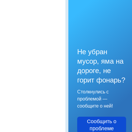
Не убран
мусор, яма на
дороге, не
горит фонарь?
Столкнулись с
проблемой —
сообщите о ней!
Сообщить о
проблеме