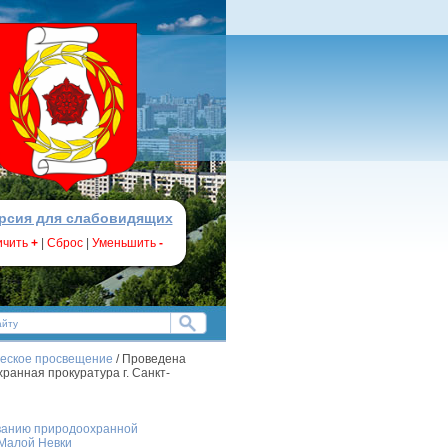
рсия для слабовидящих
ичить
+
|
Сброс
|
Уменьшить
-
ческое просвещение
/ Проведена
ранная прокуратура г. Санкт-
ованию природоохранной
 Малой Невки