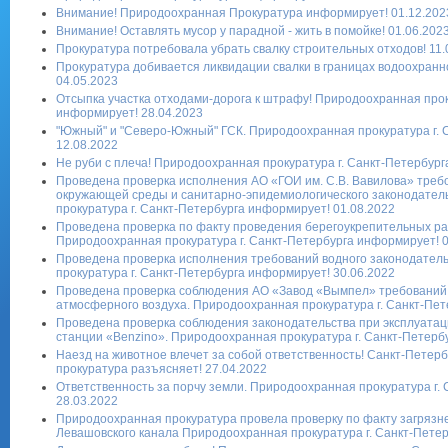
Внимание! Природоохранная Прокуратура информирует! 01.12.202
Внимание! Оставлять мусор у парадной - жить в помойке! 01.06.202
Прокуратура потребовала убрать свалку строительных отходов! 11.
Прокуратура добивается ликвидации свалки в границах водоохранн
04.05.2023
Отсыпка участка отходами-дорога к штрафу! Природоохранная прок
информирует! 28.04.2023
"Южный" и "Северо-Южный" ГСК. Природоохранная прокуратура г. 
12.08.2022
Не руби с плеча! Природоохранная прокуратура г. Санкт-Петербург
Проведена проверка исполнения АО «ГОИ им. С.В. Вавилова» треб
окружающей среды и санитарно-эпидемиологического законодател
прокуратура г. Санкт-Петербурга информирует! 01.08.2022
Проведена проверка по факту проведения берегоукрепительных раб
Природоохранная прокуратура г. Санкт-Петербурга информирует! 0
Проведена проверка исполнения требований водного законодател
прокуратура г. Санкт-Петербурга информирует! 30.06.2022
Проведена проверка соблюдения АО «Завод «Вымпел» требований 
атмосферного воздуха. Природоохранная прокуратура г. Санкт-Пет
Проведена проверка соблюдения законодательства при эксплуата
станции «Benzino». Природоохранная прокуратура г. Санкт-Петерб
Наезд на животное влечет за собой ответственность! Санкт-Петер
прокуратура разъясняет! 27.04.2022
Ответственность за порчу земли. Природоохранная прокуратура г.
28.03.2022
Природоохранная прокуратура провела проверку по факту загряз
Левашовского канала Природоохранная прокуратура г. Санкт-Петер