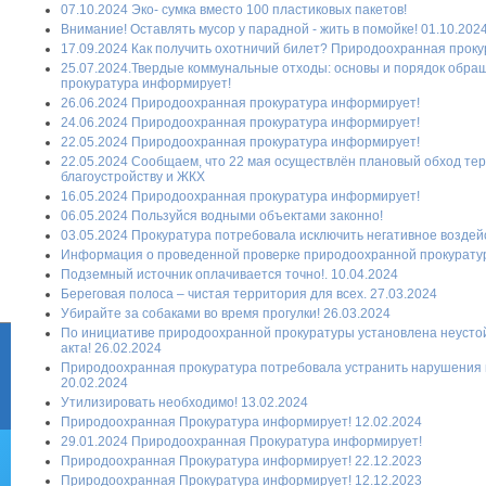
07.10.2024 Эко- сумка вместо 100 пластиковых пакетов!
Внимание! Оставлять мусор у парадной - жить в помойке! 01.10.202
17.09.2024 Как получить охотничий билет? Природоохранная прок
25.07.2024.Твердые коммунальные отходы: основы и порядок обр
прокуратура информирует!
26.06.2024 Природоохранная прокуратура информирует!
24.06.2024 Природоохранная прокуратура информирует!
22.05.2024 Природоохранная прокуратура информирует!
22.05.2024 Сообщаем, что 22 мая осуществлён плановый обход те
благоустройству и ЖКХ
16.05.2024 Природоохранная прокуратура информирует!
06.05.2024 Пользуйся водными объектами законно!
03.05.2024 Прокуратура потребовала исключить негативное воздей
Информация о проведенной проверке природоохранной прокуратуры 
Подземный источник оплачивается точно!. 10.04.2024
Береговая полоса – чистая территория для всех. 27.03.2024
Убирайте за собаками во время прогулки! 26.03.2024
По инициативе природоохранной прокуратуры установлена неустой
акта! 26.02.2024
Природоохранная прокуратура потребовала устранить нарушения п
20.02.2024
Утилизировать необходимо! 13.02.2024
Природоохранная Прокуратура информирует! 12.02.2024
29.01.2024 Природоохранная Прокуратура информирует!
Природоохранная Прокуратура информирует! 22.12.2023
Природоохранная Прокуратура информирует! 12.12.2023