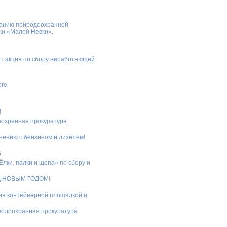
ванию природоохранной
ки «Малой Невки».
дёт акция по сбору неработающей
ге.
!
доохранная прокуратура
нению с бензином и дизелем!
6
Ёлки, палки и щепа» по сбору и
Д НОВЫМ ГОДОМ!
ия контейнерной площадкой и
родоохранная прокуратура