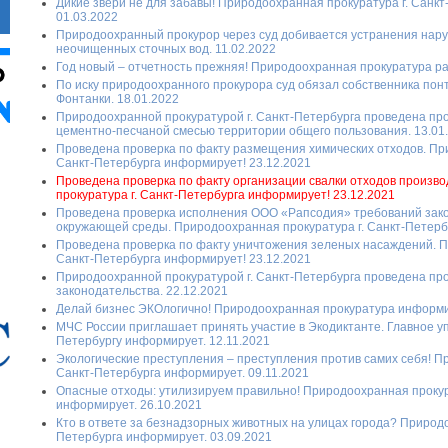
Дикие звери не для забавы! Природоохранная прокуратура г. Санк
01.03.2022
Природоохранный прокурор через суд добивается устранения нар
неочищенных сточных вод. 11.02.2022
Год новый – отчетность прежняя! Природоохранная прокуратура ра
По иску природоохранного прокурора суд обязал собственника пон
Фонтанки. 18.01.2022
Природоохранной прокуратурой г. Санкт-Петербурга проведена про
цементно-песчаной смесью территории общего пользования. 13.01
Проведена проверка по факту размещения химических отходов. Пр
Санкт-Петербурга информирует! 23.12.2021
Проведена проверка по факту организации свалки отходов произв
прокуратура г. Санкт-Петербурга информирует! 23.12.2021
Проведена проверка исполнения ООО «Рапсодия» требований зако
окружающей среды. Природоохранная прокуратура г. Санкт-Петерб
Проведена проверка по факту уничтожения зеленых насаждений. П
Санкт-Петербурга информирует! 23.12.2021
Природоохранной прокуратурой г. Санкт-Петербурга проведена пр
законодательства. 22.12.2021
Делай бизнес ЭКОлогично! Природоохранная прокуратура информи
МЧС России приглашает принять участие в Экодиктанте. Главное уп
Петербургу информирует. 12.11.2021
Экологические преступления – преступления против самих себя! П
Санкт-Петербурга информирует. 09.11.2021
Опасные отходы: утилизируем правильно! Природоохранная прокур
информирует. 26.10.2021
Кто в ответе за безнадзорных животных на улицах города? Природо
Петербурга информирует. 03.09.2021