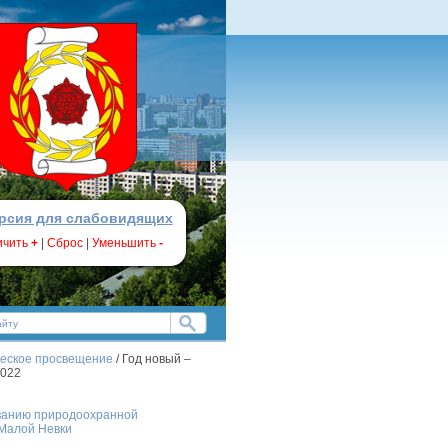
рсия для слабовидящих
ичить
+
|
Сброс
|
Уменьшить
-
ческое просвещение
/ Год новый –
2022
ованию природоохранной
 Малой Невки