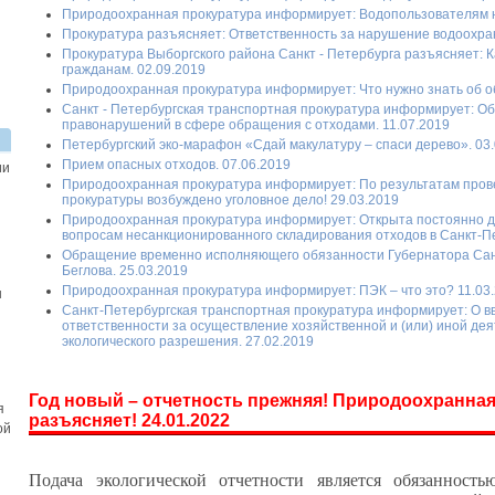
Природоохранная прокуратура информирует: Водопользователям на
Прокуратура разъясняет: Ответственность за нарушение водоохран
Прокуратура Выборгского района Санкт - Петербурга разъясняет: 
гражданам. 02.09.2019
Природоохранная прокуратура информирует: Что нужно знать об о
Санкт - Петербургская транспортная прокуратура информирует: О
правонарушений в сфере обращения с отходами. 11.07.2019
Петербургский эко-марафон «Сдай макулатуру – спаси дерево». 03
Прием опасных отходов. 07.06.2019
ии
Природоохранная прокуратура информирует: По результатам про
прокуратуры возбуждено уголовное дело! 29.03.2019
Природоохранная прокуратура информирует: Открыта постоянно д
вопросам несанкционированного складирования отходов в Санкт-Пе
Обращение временно исполняющего обязанности Губернатора Сан
Беглова. 25.03.2019
Природоохранная прокуратура информирует: ПЭК – что это? 11.03
ы
Санкт-Петербургская транспортная прокуратура информирует: О 
ответственности за осуществление хозяйственной и (или) иной дея
экологического разрешения. 27.02.2019
Год новый – отчетность прежняя! Природоохранная
я
разъясняет! 24.01.2022
ой
Подача экологической отчетности является обязанность