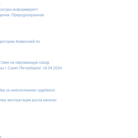
4
уратура информирует!
ащения. Природоохранная
рритории Комиссией по
ствие на окружающую среду.
г. Санкт-Петербурга!. 16.04.2024
ка за неисполнение судебного
ри эксплуатации русла канала!
3