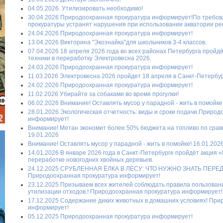
04.05.2026. Утилизировать необходимо!
30.04.2026 Природоохранная прокуратура информирует!По требо
прокуратуры устранят нарушения при использовании акватории ре
24.04.2026 Природоохранная прокуратура информирует!
13.04.2026 Викторина "Экознайка"для школьников 3-4 классов.
07.04.2026 18 апреля 2026 года во всех районах Петербурга прой
техники в переработку Электровесна 2026.
24.03.2026 Природоохранная прокуратура информирует!
11.03.2026 Электровесна 2026 пройдет 18 апреля в Санкт-Петербур
24.02.2026 Природоохранная прокуратура информирует!
11.02.2026 Убирайте за собаками во время прогулки!
06.02.2026 Внимание! Оставлять мусор у парадной - жить в помойке
28.01.2026 Экологическая отчетность: виды и сроки подачи.Приро
информирует!
Внимание! Метан экономит более 50% бюджета на топливо по срав
19.01.2026
Внимание! Оставлять мусор у парадной - жить в помойке! 16.01.202
14.01.2026 В январе 2026 года в Санкт-Петербурге пройдёт акция «
переработке новогодних хвойных деревьев.
24.12.2025 СРУБЛЕННАЯ ЁЛКА В ЛЕСУ: ЧТО НУЖНО ЗНАТЬ ПЕРЕ
Природоохранная прокуратура информирует!
23.12.2025 Призываем всех жителей соблюдать правила пользован
утилизации отходов.! Природоохранная прокуратура информирует!
17.12.2025 Содержание диких животных в домашних условиях! При
информирует!
05.12.2025 Природоохранная прокуратура информирует!