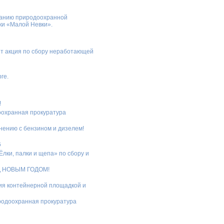
ванию природоохранной
ки «Малой Невки».
дёт акция по сбору неработающей
ге.
!
доохранная прокуратура
нению с бензином и дизелем!
6
Ёлки, палки и щепа» по сбору и
Д НОВЫМ ГОДОМ!
ия контейнерной площадкой и
родоохранная прокуратура