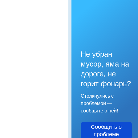
Не убран
мусор, яма на
дороге, не
горит фонарь?
Столкнулись с
проблемой —
сообщите о ней!
Сообщить о
проблеме