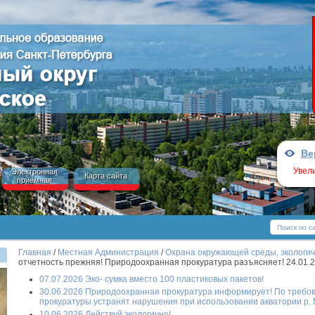
Ве
Увел
Электронная
Карта сайта
приёмная
Главная
/
Местная Администрация
/
Охрана окружающей среды, экологи
отчетность прежняя! Природоохранная прокуратура разъясняет! 24.01.
07.07.2026 Эко- сумка вместо 100 пластиковых пакетов!
30.06.2026 Природоохранная прокуратура информирует! По треб
прокуратуры устранят нарушения при использовании акватории р.
10.06.2026 Действуй экологично!