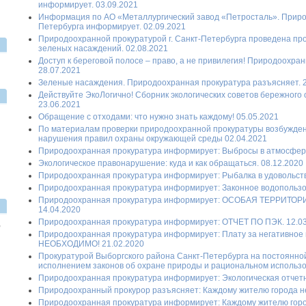
информирует. 03.09.2021
Информация по АО «Металлургический завод «Петросталь». Природ
Петербурга информирует. 02.09.2021
Природоохранной прокуратурой г. Санкт-Петербурга проведена пр
зеленых насаждений. 02.08.2021
Доступ к береговой полосе – право, а не привилегия! Природоохра
28.07.2021
Зеленые насаждения. Природоохранная прокуратура разъясняет. 2
Действуйте ЭкоЛогично! Сборник экологических советов бережного
23.06.2021
Обращение с отходами: что нужно знать каждому! 05.05.2021
По материалам проверки природоохранной прокуратуры возбужден
нарушения правил охраны окружающей среды 02.04.2021
Природоохранная прокуратура информирует: Выбросы в атмосферу 
Экологическое правонарушение: куда и как обращаться. 08.12.2020
Природоохранная прокуратура информирует: Рыбалка в удовольств
Природоохранная прокуратура информирует: Законное водопользов
Природоохранная прокуратура информирует: ОСОБАЯ ТЕРРИТО
14.04.2020
Природоохранная прокуратура информирует: ОТЧЕТ ПО ПЭК. 12.0
,
Природоохранная прокуратура информирует: Плату за негативное
НЕОБХОДИМО! 21.02.2020
Прокуратурой Выборгского района Санкт-Петербурга на постоянно
исполнением законов об охране природы и рациональном использов
Природоохранная прокуратура информирует: Экологическая отчетно
Природоохранный прокурор разъясняет: Каждому жителю города не
Природоохранная прокуратура информирует: Каждому жителю город