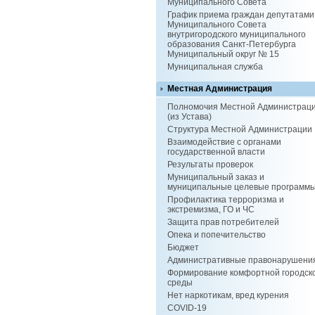
Муниципального Совета
График приема граждан депутатами
Муниципального Совета
внутригородского муниципального
образования Санкт-Петербурга
Муниципальный округ № 15
Муниципальная служба
Местная Администрация
Полномочия Местной Администрац
(из Устава)
Структура Местной Администрации
Взаимодействие с органами
государственной власти
Результаты проверок
Муниципальный заказ и
муниципальные целевые программ
Профилактика терроризма и
экстремизма, ГО и ЧС
Защита прав потребителей
Опека и попечительство
Бюджет
Административные правонарушени
Формирование комфортной городск
среды
Нет наркотикам, вред курения
COVID-19