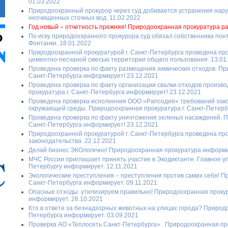
01.03.2022
Природоохранный прокурор через суд добивается устранения нар
неочищенных сточных вод. 11.02.2022
Год новый – отчетность прежняя! Природоохранная прокуратура ра
По иску природоохранного прокурора суд обязал собственника пон
Фонтанки. 18.01.2022
Природоохранной прокуратурой г. Санкт-Петербурга проведена про
цементно-песчаной смесью территории общего пользования. 13.01
Проведена проверка по факту размещения химических отходов. Пр
Санкт-Петербурга информирует! 23.12.2021
Проведена проверка по факту организации свалки отходов произв
прокуратура г. Санкт-Петербурга информирует! 23.12.2021
Проведена проверка исполнения ООО «Рапсодия» требований зако
окружающей среды. Природоохранная прокуратура г. Санкт-Петерб
Проведена проверка по факту уничтожения зеленых насаждений. П
Санкт-Петербурга информирует! 23.12.2021
Природоохранной прокуратурой г. Санкт-Петербурга проведена пр
законодательства. 22.12.2021
Делай бизнес ЭКОлогично! Природоохранная прокуратура информи
МЧС России приглашает принять участие в Экодиктанте. Главное уп
Петербургу информирует. 12.11.2021
Экологические преступления – преступления против самих себя! П
Санкт-Петербурга информирует. 09.11.2021
Опасные отходы: утилизируем правильно! Природоохранная прокур
информирует. 26.10.2021
Кто в ответе за безнадзорных животных на улицах города? Природо
Петербурга информирует. 03.09.2021
Проверка АО «Теплосеть Санкт-Петербурга» . Природоохранная про