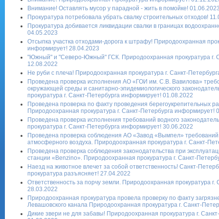
Внимание! Оставлять мусор у парадной - жить в помойке! 01.06.202
Прокуратура потребовала убрать свалку строительных отходов! 11.
Прокуратура добивается ликвидации свалки в границах водоохранн
04.05.2023
Отсыпка участка отходами-дорога к штрафу! Природоохранная прок
информирует! 28.04.2023
"Южный" и "Северо-Южный" ГСК. Природоохранная прокуратура г. 
12.08.2022
Не руби с плеча! Природоохранная прокуратура г. Санкт-Петербург
Проведена проверка исполнения АО «ГОИ им. С.В. Вавилова» треб
окружающей среды и санитарно-эпидемиологического законодател
прокуратура г. Санкт-Петербурга информирует! 01.08.2022
Проведена проверка по факту проведения берегоукрепительных раб
Природоохранная прокуратура г. Санкт-Петербурга информирует! 0
Проведена проверка исполнения требований водного законодател
прокуратура г. Санкт-Петербурга информирует! 30.06.2022
Проведена проверка соблюдения АО «Завод «Вымпел» требований 
атмосферного воздуха. Природоохранная прокуратура г. Санкт-Пет
Проведена проверка соблюдения законодательства при эксплуата
станции «Benzino». Природоохранная прокуратура г. Санкт-Петерб
Наезд на животное влечет за собой ответственность! Санкт-Петер
прокуратура разъясняет! 27.04.2022
Ответственность за порчу земли. Природоохранная прокуратура г.
28.03.2022
Природоохранная прокуратура провела проверку по факту загряз
Левашовского канала Природоохранная прокуратура г. Санкт-Петер
Дикие звери не для забавы! Природоохранная прокуратура г. Санк