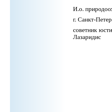
И.о. природоо
г. Сан
совет
Лазаридис