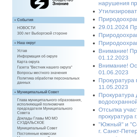
нарушения пр
Утилизироват
Природоохран
События
29.01.2024 П
НОВОСТИ
300 лет Выборгской стороне
Природоохран
Природоохран
Наш округ
Внимание! Пр
Устав
Информация об округе
01.12.2023
Карта округа
Внимание! Ост
Газета "Вестник нашего округа"
01.06.2023
Вопросы местного значения
Политика обработки персональных
Прокуратура 
данных
11.05.2023
Муниципальный Совет
Прокуратура 
Глава муниципального образования,
водоохранной
исполняющий полномочия
Отсыпка учас
председателя Муниципального
Совета
прокуратура 
Доклады Главы МО МО
СУЗДАЛЬСКОЕ
"Южный" и "С
Муниципальный Совет
г. Санкт-Пете
Постоянные комиссии