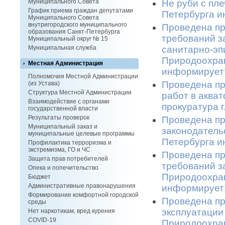
Не руби с пле
Муниципального Совета
График приема граждан депутатами
Петербурга и
Муниципального Совета
внутригородского муниципального
Проведена пр
образования Санкт-Петербурга
требований з
Муниципальный округ № 15
санитарно-эп
Муниципальная служба
Природоохран
Местная Администрация
информирует!
Полномочия Местной Администрации
Проведена пр
(из Устава)
Структура Местной Администрации
работ в аква
Взаимодействие с органами
прокуратура 
государственной власти
Результаты проверок
Проведена пр
Муниципальный заказ и
законодатель
муниципальные целевые программы
Петербурга и
Профилактика терроризма и
экстремизма, ГО и ЧС
Проведена п
Защита прав потребителей
требований з
Опека и попечительство
Природоохран
Бюджет
Административные правонарушения
информирует!
Формирование комфортной городской
Проведена пр
среды
эксплуатации
Нет наркотикам, вред курения
COVID-19
Природоохран