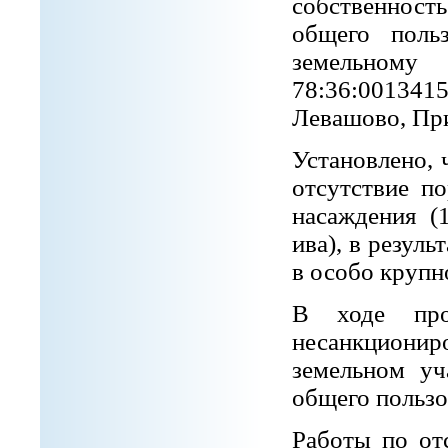
собственност
общего поль
земельном
78:36:001341
Левашово, При
Установлено, 
отсутствие п
насаждения (
ива), в резул
в особо крупн
В ходе про
несанкционир
земельном уч
общего пользо
Работы по от