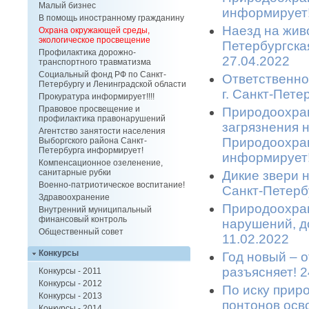
Малый бизнес
информирует!
В помощь иностранному гражданину
Наезд на живо
Охрана окружающей среды,
экологическое просвещение
Петербургска
Профилактика дорожно-
27.04.2022
транспортного травматизма
Социальный фонд РФ по Санкт-
Ответственно
Петербургу и Ленинградской области
г. Санкт-Пете
Прокуратура информирует!!!!
Правовое просвещение и
Природоохран
профилактика правонарушений
загрязнения 
Агентство занятости населения
Природоохран
Выборгского района Санкт-
Петербурга информирует!
информирует!
Компенсационное озеленение,
санитарные рубки
Дикие звери 
Военно-патриотическое воспитание!
Санкт-Петерб
Здравоохранение
Природоохран
Внутренний муниципальный
финансовый контроль
нарушений, д
Общественный совет
11.02.2022
Конкурсы
Год новый – 
разъясняет! 2
Конкурсы - 2011
Конкурсы - 2012
По иску прир
Конкурсы - 2013
понтонов осв
Конкурсы - 2014