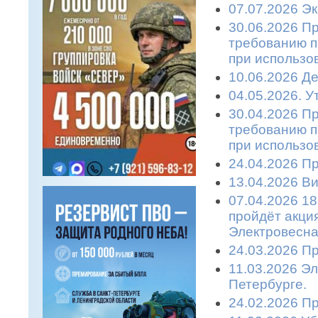
07.07.2026 Эк
30.06.2026 П
требованию п
при использо
10.06.2026 Де
04.05.2026. 
30.04.2026 П
требованию п
при использо
24.04.2026 П
13.04.2026 Ви
07.04.2026 18
пройдёт акци
Электровесна
24.03.2026 П
11.03.2026 Эл
Петербурге.
24.02.2026 П