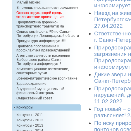
Малый бизнес
информирует!
В помощь иностранному гражданину
Наезд на живо
Охрана окружающей среды,
экологическое просвещение
Петербургска
Профилактика дорожно-
27.04.2022
транспортного травматизма
Социальный фонд РФ по Санкт-
Ответственно
Петербургу и Ленинградской области
г. Санкт-Пете
Прокуратура информирует!!!!
Правовое просвещение и
Природоохран
профилактика правонарушений
загрязнения 
Агентство занятости населения
Природоохран
Выборгского района Санкт-
Петербурга информирует!
информирует!
Компенсационное озеленение,
санитарные рубки
Дикие звери 
Военно-патриотическое воспитание!
Санкт-Петерб
Здравоохранение
Природоохран
Внутренний муниципальный
финансовый контроль
нарушений, д
Общественный совет
11.02.2022
Конкурсы
Год новый – 
разъясняет! 2
Конкурсы - 2011
Конкурсы - 2012
По иску прир
Конкурсы - 2013
понтонов осв
Конкурсы - 2014