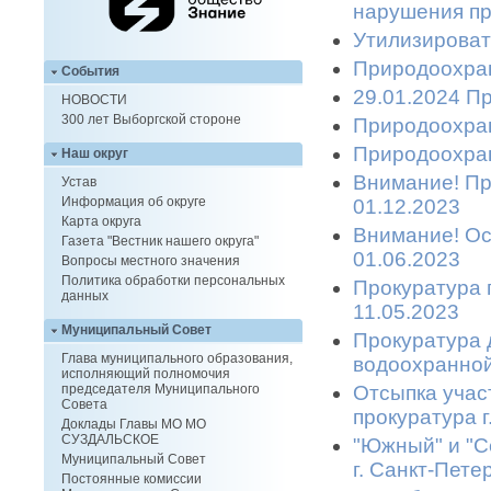
нарушения пр
Утилизироват
Природоохран
События
29.01.2024 П
НОВОСТИ
300 лет Выборгской стороне
Природоохран
Природоохран
Наш округ
Внимание! Пр
Устав
Информация об округе
01.12.2023
Карта округа
Внимание! Ост
Газета "Вестник нашего округа"
01.06.2023
Вопросы местного значения
Политика обработки персональных
Прокуратура 
данных
11.05.2023
Муниципальный Совет
Прокуратура 
Глава муниципального образования,
водоохранной
исполняющий полномочия
Отсыпка учас
председателя Муниципального
Совета
прокуратура 
Доклады Главы МО МО
СУЗДАЛЬСКОЕ
"Южный" и "С
Муниципальный Совет
г. Санкт-Пете
Постоянные комиссии