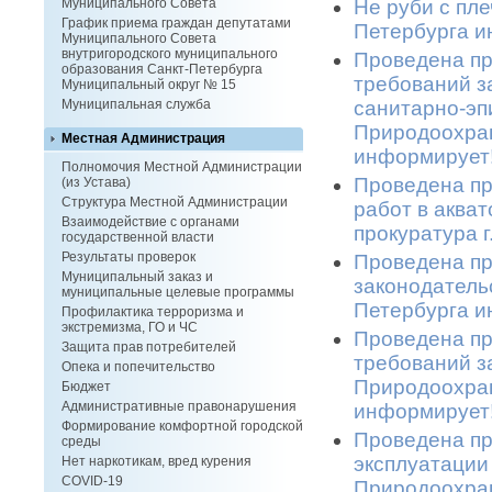
Не руби с пле
Муниципального Совета
График приема граждан депутатами
Петербурга и
Муниципального Совета
внутригородского муниципального
Проведена пр
образования Санкт-Петербурга
требований з
Муниципальный округ № 15
санитарно-эп
Муниципальная служба
Природоохран
Местная Администрация
информирует!
Полномочия Местной Администрации
Проведена пр
(из Устава)
Структура Местной Администрации
работ в аква
Взаимодействие с органами
прокуратура 
государственной власти
Результаты проверок
Проведена пр
Муниципальный заказ и
законодатель
муниципальные целевые программы
Петербурга и
Профилактика терроризма и
экстремизма, ГО и ЧС
Проведена п
Защита прав потребителей
требований з
Опека и попечительство
Природоохран
Бюджет
Административные правонарушения
информирует!
Формирование комфортной городской
Проведена пр
среды
эксплуатации
Нет наркотикам, вред курения
COVID-19
Природоохран