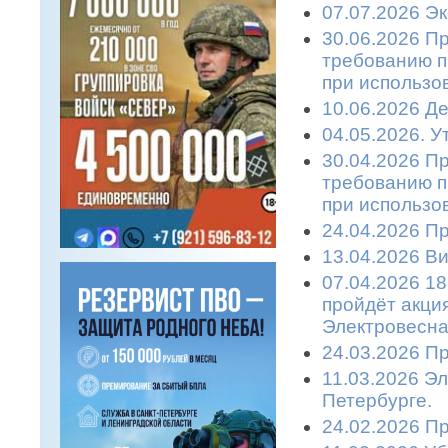
07.07.2026 Эк
30.06.2026 П
требованию п
при использо
10.06.2026 Де
04.05.2026. 
30.04.2026 П
требованию п
при использо
24.04.2026 П
13.04.2026 Ви
07.04.2026 18
пройдёт акци
Электровесна
24.03.2026 П
11.03.2026 Эл
Петербурге.
24.02.2026 П