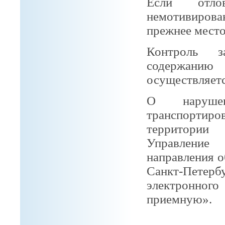
Если отло
немотивирова
прежнее место
Контроль з
содержанию
осуществляет
О нарушен
транспортиро
территории
Управление 
направления о
Санкт-Петерб
электронно
приемную».