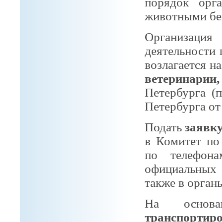
порядок орг
животными без
Организаци
деятельности
возлагается н
ветеринари
Петербурга (п
Петербурга от
Подать
заявк
в Комитет по
по телефон
официальных 
также в орган
На основ
транспортир