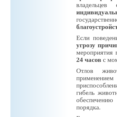
владельцев
индивидуал
государств
благоустройс
Если поведен
угрозу причи
мероприятия 
24 часов
с мом
Отлов живо
применение
приспособле
гибель живот
обеспечению
порядка.