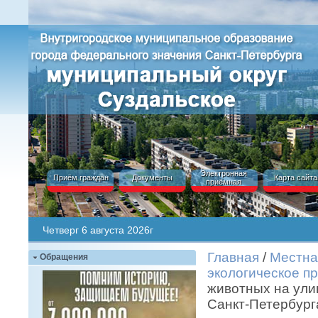
Электронная
Приём граждан
Документы
Карта сайта
приёмная
Четверг 6 августа 2026г
Главная
/
Местна
Обращения
экологическое п
животных на ули
Санкт-Петербург